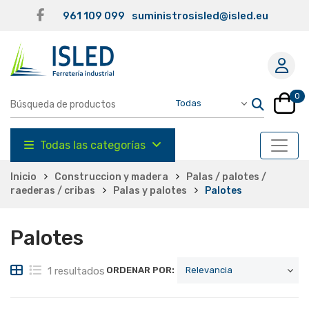
961 109 099
suministrosisled@isled.eu
0
Todas las categorías
Inicio
Construccion y madera
Palas / palotes /
raederas / cribas
Palas y palotes
Palotes
Palotes
1 resultados
ORDENAR POR: