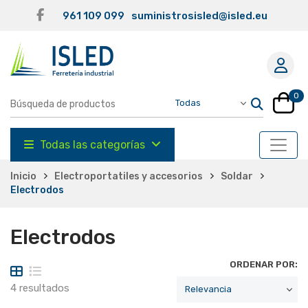
961 109 099
suministrosisled@isled.eu
0
Todas las categorías
Inicio
Electroportatiles y accesorios
Soldar
Electrodos
Electrodos
ORDENAR POR:
4 resultados