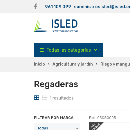
961 109 099
suministrosisled@isled.e
Todas las categorías
Inicio
Agricultura y jardín
Riego y mang
Regaderas
1 resultados
FILTRAR POR MARCA:
Ref: 05080005