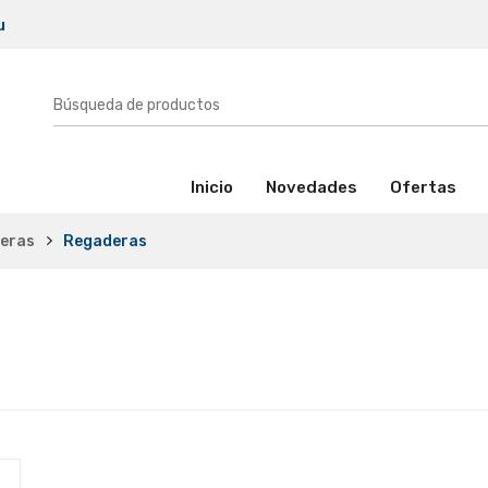
u
(activo)
Inicio
Novedades
Ofertas
ueras
Regaderas