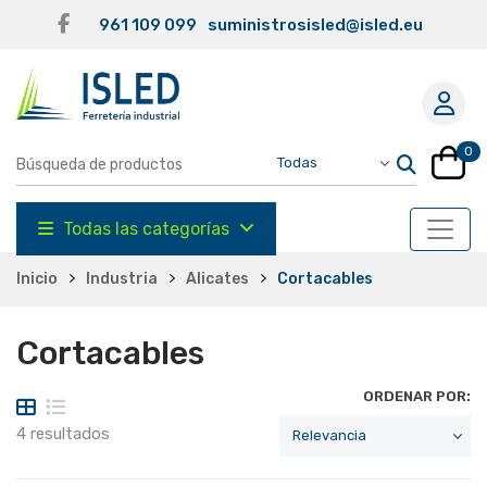
961 109 099
suministrosisled@isled.eu
0
Todas las categorías
Inicio
Industria
Alicates
Cortacables
Cortacables
ORDENAR POR:
4 resultados