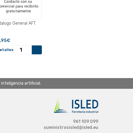
talogo General AFT.
,95€
etalles
teligencia artificial.
961 109 099
suministrosisled@isled.eu