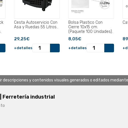
ck
Cesta Autoservicio Con
Bolsa Plastico Con
Ca
Asa y Ruedas 55 Litros..
Cierre 10x15 cm.
.
(Paquete 100 Unidades).
29,25€
8,05€
89
+detalles
+detalles
+d
uir descripciones y contenidos visuales generados o editados mediante in
 | Ferretería industrial
cto