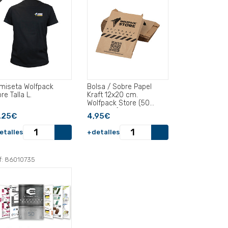
miseta Wolfpack
Bolsa / Sobre Papel
re Talla L.
Kraft 12x20 cm.
Wolfpack Store (50
unidades).
,25€
4,95€
etalles
+detalles
f: 86010735