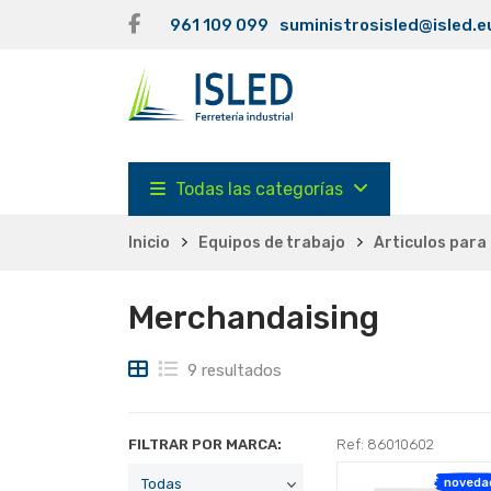
961 109 099
suministrosisled@isled.e
Todas las categorías
Inicio
Equipos de trabajo
Articulos para
Merchandaising
9 resultados
FILTRAR POR MARCA:
Ref: 86010602
noveda