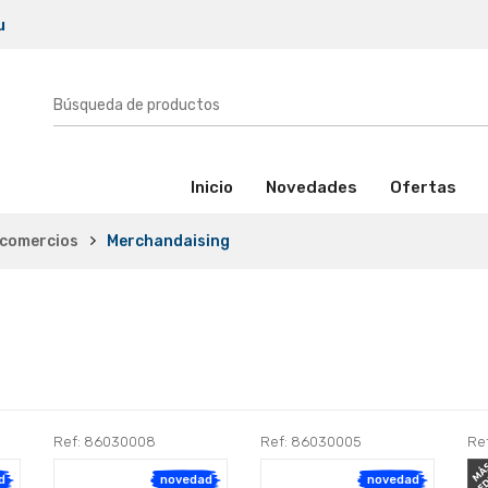
u
(activo)
Inicio
Novedades
Ofertas
 comercios
Merchandaising
Ref: 86030008
Ref: 86030005
Re
d
novedad
novedad