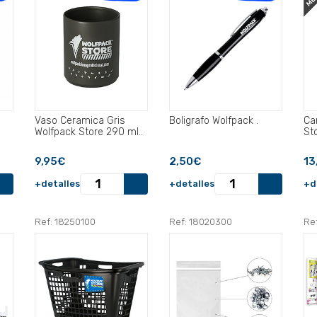
Vaso Ceramica Gris
Boligrafo Wolfpack .
Ca
Wolfpack Store 290 ml..
Sto
9,95€
2,50€
13
+detalles
+detalles
+d
Ref: 18250100
Ref: 18020300
Re