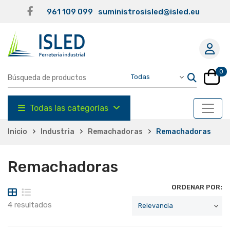
961 109 099
suministrosisled@isled.eu
0
Todas las categorías
Inicio
Industria
Remachadoras
Remachadoras
Remachadoras
ORDENAR POR:
4 resultados