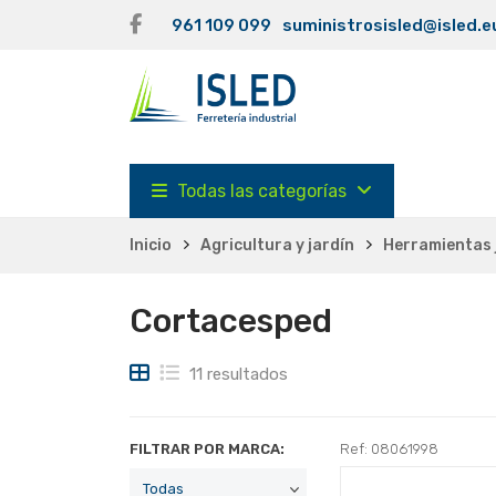
961 109 099
suministrosisled@isled.e
Todas las categorías
Inicio
Agricultura y jardín
Herramientas j
Cortacesped
11 resultados
FILTRAR POR MARCA:
Ref: 08061998