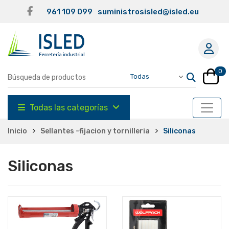
961 109 099
suministrosisled@isled.eu
0
Todas las categorías
Inicio
Sellantes -fijacion y tornilleria
Siliconas
Siliconas