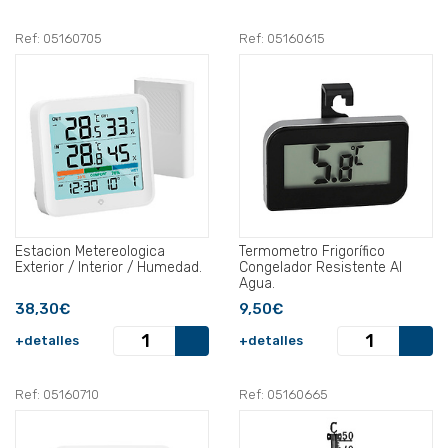
Ref: 05160705
Ref: 05160615
Estacion Metereologica
Termometro Frigorífico
Exterior / Interior / Humedad.
Congelador Resistente Al
Agua.
38,30€
9,50€
+detalles
+detalles
Ref: 05160710
Ref: 05160665