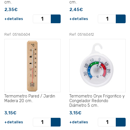
cm..
cm..
2,35€
2,45€
+detalles
+detalles
Ref: 05160604
Ref: 05160612
Termometro Pared / Jardin
Termometro Oryx Frigorifico y
Madera 20 cm..
Congelador Redondo
Diámetro 5 cm..
3,15€
3,15€
+detalles
+detalles