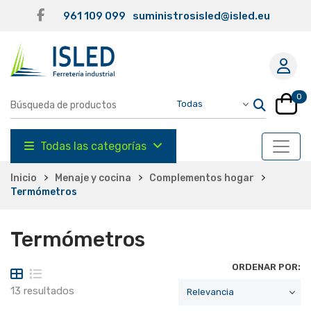
961 109 099
suministrosisled@isled.eu
0
Todas las categorías
Inicio
Menaje y cocina
Complementos hogar
Termómetros
Termómetros
ORDENAR POR:
13 resultados