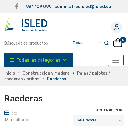
961 109 099
suministrosisled@isled.eu
0
Todas las categorías
Inicio
Construccion y madera
Palas / palotes /
raederas / cribas
Raederas
Raederas
ORDENAR POR:
13 resultados